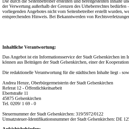
Die durch die Seitenbetreiber erstellten und bereitgestellten Inhalt
der Verwertung außerhalb der Grenzen des Urheberrechtes bedürfen – s
vorliegenden Angebotes nicht vom Seitenbetreiber erstellt wurden, we
entsprechenden Hinweis. Bei Bekanntwerden von Rechtsverletzungen 
Inhaltliche Verantwortung:
Das Angebot ist ein Informationsservice der Stadt Gelsenkirchen im In
können aus Beiträgen der Stadt Gelsenkirchen, einer der Kooperationsp
Die redaktionelle Verantwortung für die städtischen Inhalte liegt - sow
Andrea Henze, Oberbürgermeisterin der Stadt Gelsenkirchen
Referat 12 - Öffentlichkeitsarbeit
Ebertstraße 11
45875 Gelsenkirchen
Tel. 0209/ 1 69 - 0
Steuernummer der Stadt Gelsenkirchen: 319/5972/0122
Umsatzsteuer-Identifikationsnummer der Stadt Gelsenkirchen: DE 1
Aufsichtsbehörden: