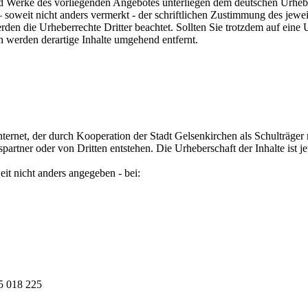
e und Werke des vorliegenden Angebotes unterliegen dem deutschen Urhebe
oweit nicht anders vermerkt - der schriftlichen Zustimmung des jeweili
rden die Urheberrechte Dritter beachtet. Sollten Sie trotzdem auf ein
werden derartige Inhalte umgehend entfernt.
ternet, der durch Kooperation der Stadt Gelsenkirchen als Schulträger 
artner oder von Dritten entstehen. Die Urheberschaft der Inhalte ist j
eit nicht anders angegeben - bei:
25 018 225