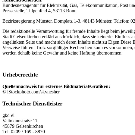
Bundesnetzagentur für Elektrizität, Gas, Telekommunikation, Post u
Pressestelle, Tulpenfeld 4, 53113 Bonn
Bezirksregierung Münster, Domplatz 1-3, 48143 Münster, Telefon: 02 
Die redaktionelle Verantwortung für fremde Inhalte liegt beim jeweili
Stadt Gelsenkirchen erklärt ausdrücklich, dass sie keinerlei Einfluss a
angelinkten Seite und macht sich deren Inhalte nicht zu Eigen.Diese E
Verweise führen. Trotz sorgfältiger Recherchen kann es vorkommen, d
werden dehalb keine Gewähr und keine Haftung übernommen.
Urheberrechte
Quellennachweis für externes Bildmaterial/Grafiken:
© iStockphoto.com/skynesher
Technischer Dienstleister
gkd-el
Vattmannstraße 11
45879 Gelsenkirchen
Tel: 0209 / 169 - 8870